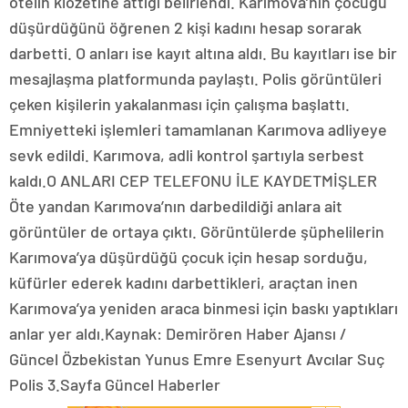
otelin klozetine attığı belirlendi. Karımova’nın çocuğu
düşürdüğünü öğrenen 2 kişi kadını hesap sorarak
darbetti. O anları ise kayıt altına aldı. Bu kayıtları ise bir
mesajlaşma platformunda paylaştı. Polis görüntüleri
çeken kişilerin yakalanması için çalışma başlattı.
Emniyetteki işlemleri tamamlanan Karımova adliyeye
sevk edildi. Karımova, adli kontrol şartıyla serbest
kaldı.O ANLARI CEP TELEFONU İLE KAYDETMİŞLER
Öte yandan Karımova’nın darbedildiği anlara ait
görüntüler de ortaya çıktı. Görüntülerde şüphelilerin
Karımova’ya düşürdüğü çocuk için hesap sorduğu,
küfürler ederek kadını darbettikleri, araçtan inen
Karımova’ya yeniden araca binmesi için baskı yaptıkları
anlar yer aldı.Kaynak: Demirören Haber Ajansı /
Güncel Özbekistan Yunus Emre Esenyurt Avcılar Suç
Polis 3.Sayfa Güncel Haberler