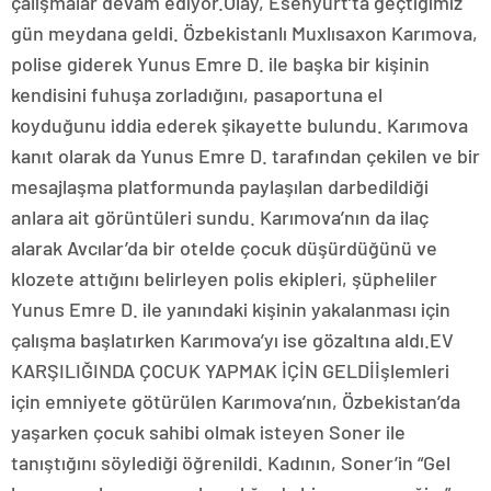
çalışmalar devam ediyor.Olay, Esenyurt’ta geçtiğimiz
gün meydana geldi. Özbekistanlı Muxlısaxon Karımova,
polise giderek Yunus Emre D. ile başka bir kişinin
kendisini fuhuşa zorladığını, pasaportuna el
koyduğunu iddia ederek şikayette bulundu. Karımova
kanıt olarak da Yunus Emre D. tarafından çekilen ve bir
mesajlaşma platformunda paylaşılan darbedildiği
anlara ait görüntüleri sundu. Karımova’nın da ilaç
alarak Avcılar’da bir otelde çocuk düşürdüğünü ve
klozete attığını belirleyen polis ekipleri, şüpheliler
Yunus Emre D. ile yanındaki kişinin yakalanması için
çalışma başlatırken Karımova’yı ise gözaltına aldı.EV
KARŞILIĞINDA ÇOCUK YAPMAK İÇİN GELDİİşlemleri
için emniyete götürülen Karımova’nın, Özbekistan’da
yaşarken çocuk sahibi olmak isteyen Soner ile
tanıştığını söylediği öğrenildi. Kadının, Soner’in “Gel