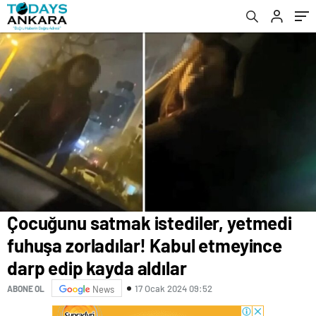
aldılar
görüntüler ortaya çıktı
Çocuğunu satmak istediler, yetmedi
fuhuşa zorladılar! Kabul etmeyince
darp edip kayda aldılar
17 Ocak 2024 09:52
ABONE OL
News