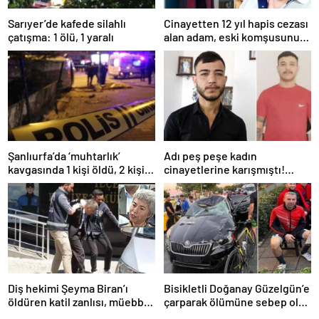
Sarıyer’de kafede silahlı
Cinayetten 12 yıl hapis cezası
çatışma: 1 ölü, 1 yaralı
alan adam, eski komşusunu
öldürüp kayıplara karıştı
Şanlıurfa’da ‘muhtarlık’
Adı peş peşe kadın
kavgasında 1 kişi öldü, 2 kişi
cinayetlerine karışmıştı!
yaralandı
Ümitcan Uygun’un
cezaevindeki yeni görüntüsü
ortaya çıktı
Diş hekimi Şeyma Biran’ı
Bisikletli Doğanay Güzelgün’e
öldüren katil zanlısı, müebbet
çarparak ölümüne sebep olan
hapse mahkum edildi
Temel Ünlü’ye 20 yıl hapis