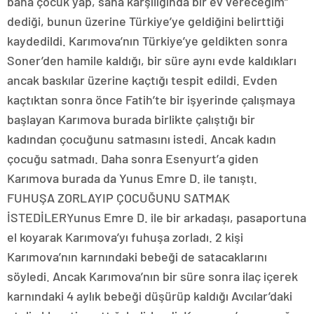
bana çocuk yap, sana karşılığında bir ev vereceğim”
dediği, bunun üzerine Türkiye’ye geldiğini belirttiği
kaydedildi. Karımova’nın Türkiye’ye geldikten sonra
Soner’den hamile kaldığı, bir süre aynı evde kaldıkları
ancak baskılar üzerine kaçtığı tespit edildi. Evden
kaçtıktan sonra önce Fatih’te bir işyerinde çalışmaya
başlayan Karımova burada birlikte çalıştığı bir
kadından çocuğunu satmasını istedi. Ancak kadın
çocuğu satmadı. Daha sonra Esenyurt’a giden
Karımova burada da Yunus Emre D. ile tanıştı.
FUHUŞA ZORLAYIP ÇOCUĞUNU SATMAK
İSTEDİLERYunus Emre D. ile bir arkadaşı, pasaportuna
el koyarak Karımova’yı fuhuşa zorladı. 2 kişi
Karımova’nın karnındaki bebeği de satacaklarını
söyledi. Ancak Karımova’nın bir süre sonra ilaç içerek
karnındaki 4 aylık bebeği düşürüp kaldığı Avcılar’daki