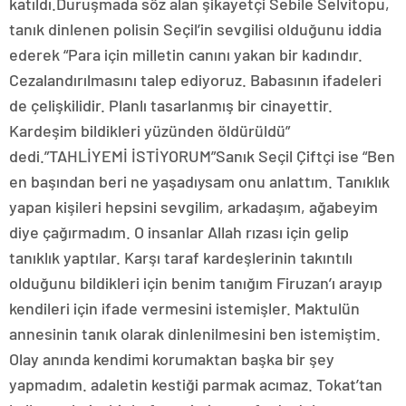
katıldı.Duruşmada söz alan şikayetçi Sebile Selvitopu,
tanık dinlenen polisin Seçil’in sevgilisi olduğunu iddia
ederek “Para için milletin canını yakan bir kadındır.
Cezalandırılmasını talep ediyoruz. Babasının ifadeleri
de çelişkilidir. Planlı tasarlanmış bir cinayettir.
Kardeşim bildikleri yüzünden öldürüldü”
dedi.”TAHLİYEMİ İSTİYORUM”Sanık Seçil Çiftçi ise “Ben
en başından beri ne yaşadıysam onu anlattım. Tanıklık
yapan kişileri hepsini sevgilim, arkadaşım, ağabeyim
diye çağırmadım. O insanlar Allah rızası için gelip
tanıklık yaptılar. Karşı taraf kardeşlerinin takıntılı
olduğunu bildikleri için benim tanığım Firuzan’ı arayıp
kendileri için ifade vermesini istemişler. Maktulün
annesinin tanık olarak dinlenilmesini ben istemiştim.
Olay anında kendimi korumaktan başka bir şey
yapmadım. adaletin kestiği parmak acımaz. Tokat’tan