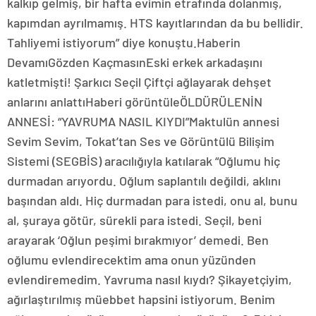
kalkıp gelmiş, bir hafta evimin etrafında dolanmış,
kapımdan ayrılmamış. HTS kayıtlarından da bu bellidir.
Tahliyemi istiyorum” diye konuştu.Haberin
DevamıGözden KaçmasınEski erkek arkadaşını
katletmişti! Şarkıcı Seçil Çiftçi ağlayarak dehşet
anlarını anlattıHaberi görüntüleÖLDÜRÜLENİN
ANNESİ: “YAVRUMA NASIL KIYDI”Maktulün annesi
Sevim Sevim, Tokat’tan Ses ve Görüntülü Bilişim
Sistemi (SEGBİS) aracılığıyla katılarak “Oğlumu hiç
durmadan arıyordu. Oğlum saplantılı değildi, aklını
başından aldı. Hiç durmadan para istedi, onu al, bunu
al, şuraya götür, sürekli para istedi. Seçil, beni
arayarak ‘Oğlun peşimi bırakmıyor’ demedi. Ben
oğlumu evlendirecektim ama onun yüzünden
evlendiremedim. Yavruma nasıl kıydı? Şikayetçiyim,
ağırlaştırılmış müebbet hapsini istiyorum. Benim