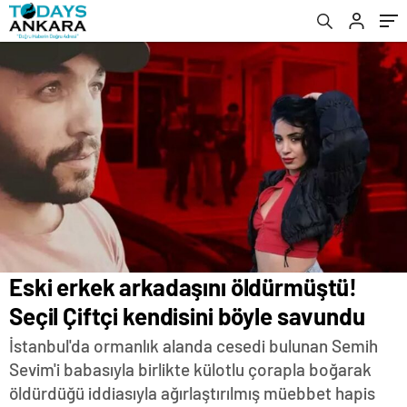
Eski erkek arkadaşını öldürmüştü!
Seçil Çiftçi kendisini böyle savundu
İstanbul'da ormanlık alanda cesedi bulunan Semih
Sevim'i babasıyla birlikte külotlu çorapla boğarak
öldürdüğü iddiasıyla ağırlaştırılmış müebbet hapis