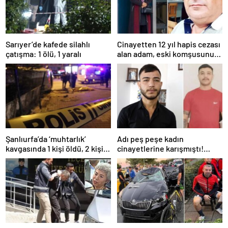
Sarıyer’de kafede silahlı
Cinayetten 12 yıl hapis cezası
çatışma: 1 ölü, 1 yaralı
alan adam, eski komşusunu
öldürüp kayıplara karıştı
Şanlıurfa’da ‘muhtarlık’
Adı peş peşe kadın
kavgasında 1 kişi öldü, 2 kişi
cinayetlerine karışmıştı!
yaralandı
Ümitcan Uygun’un
cezaevindeki yeni görüntüsü
ortaya çıktı