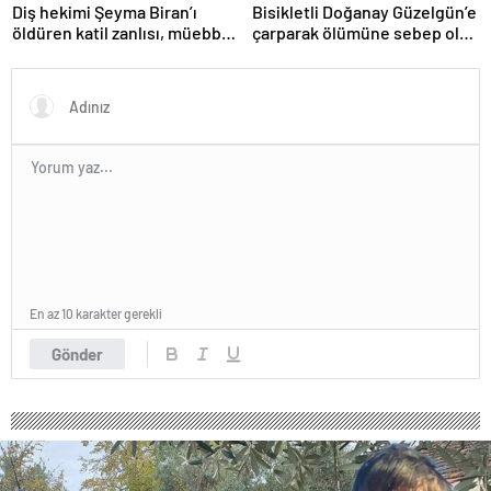
Diş hekimi Şeyma Biran’ı
Bisikletli Doğanay Güzelgün’e
öldüren katil zanlısı, müebbet
çarparak ölümüne sebep olan
hapse mahkum edildi
Temel Ünlü’ye 20 yıl hapis
En az 10 karakter gerekli
Gönder