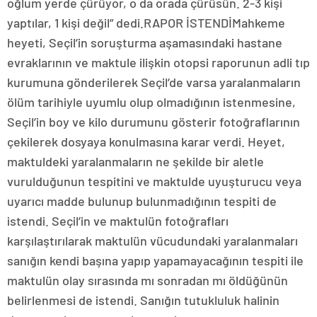
oğlum yerde çürüyor, o da orada çürüsün. 2-3 kişi
yaptılar, 1 kişi değil” dedi.RAPOR İSTENDİMahkeme
heyeti, Seçil’in soruşturma aşamasındaki hastane
evraklarının ve maktule ilişkin otopsi raporunun adli tıp
kurumuna gönderilerek Seçil’de varsa yaralanmaların
ölüm tarihiyle uyumlu olup olmadığının istenmesine,
Seçil’in boy ve kilo durumunu gösterir fotoğraflarının
çekilerek dosyaya konulmasına karar verdi. Heyet,
maktuldeki yaralanmaların ne şekilde bir aletle
vurulduğunun tespitini ve maktulde uyuşturucu veya
uyarıcı madde bulunup bulunmadığının tespiti de
istendi. Seçil’in ve maktulün fotoğrafları
karşılaştırılarak maktulün vücudundaki yaralanmaları
sanığın kendi başına yapıp yapamayacağının tespiti ile
maktulün olay sırasında mı sonradan mı öldüğünün
belirlenmesi de istendi. Sanığın tutukluluk halinin