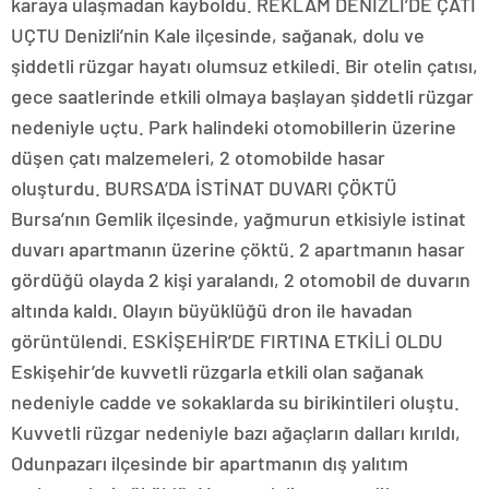
karaya ulaşmadan kayboldu. REKLAM DENİZLİ’DE ÇATI
UÇTU Denizli’nin Kale ilçesinde, sağanak, dolu ve
şiddetli rüzgar hayatı olumsuz etkiledi. Bir otelin çatısı,
gece saatlerinde etkili olmaya başlayan şiddetli rüzgar
nedeniyle uçtu. Park halindeki otomobillerin üzerine
düşen çatı malzemeleri, 2 otomobilde hasar
oluşturdu. BURSA’DA İSTİNAT DUVARI ÇÖKTÜ
Bursa’nın Gemlik ilçesinde, yağmurun etkisiyle istinat
duvarı apartmanın üzerine çöktü. 2 apartmanın hasar
gördüğü olayda 2 kişi yaralandı, 2 otomobil de duvarın
altında kaldı. Olayın büyüklüğü dron ile havadan
görüntülendi. ESKİŞEHİR’DE FIRTINA ETKİLİ OLDU
Eskişehir’de kuvvetli rüzgarla etkili olan sağanak
nedeniyle cadde ve sokaklarda su birikintileri oluştu.
Kuvvetli rüzgar nedeniyle bazı ağaçların dalları kırıldı,
Odunpazarı ilçesinde bir apartmanın dış yalıtım