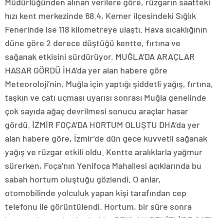
Müdürlüğünden alınan verilere göre, rüzgarın saatteki
hızı kent merkezinde 68.4, Kemer ilçesindeki Sığlık
Fenerinde ise 118 kilometreye ulaştı. Hava sıcaklığının
düne göre 2 derece düştüğü kentte, fırtına ve
sağanak etkisini sürdürüyor. MUĞLA’DA ARAÇLAR
HASAR GÖRDÜ İHA’da yer alan habere göre
Meteoroloji’nin, Muğla için yaptığı şiddetli yağış, fırtına,
taşkın ve çatı uçması uyarısı sonrası Muğla genelinde
çok sayıda ağaç devrilmesi sonucu araçlar hasar
gördü. İZMİR FOÇA’DA HORTUM OLUŞTU DHA’da yer
alan habere göre, İzmir’de dün gece kuvvetli sağanak
yağış ve rüzgar etkili oldu. Kentte aralıklarla yağmur
sürerken, Foça’nın Yenifoça Mahallesi açıklarında bu
sabah hortum oluştuğu gözlendi. O anlar,
otomobilinde yolculuk yapan kişi tarafından cep
telefonu ile görüntülendi. Hortum, bir süre sonra