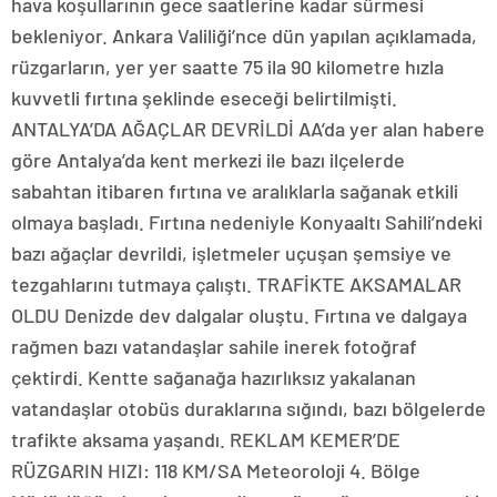
hava koşullarının gece saatlerine kadar sürmesi
bekleniyor. Ankara Valiliği’nce dün yapılan açıklamada,
rüzgarların, yer yer saatte 75 ila 90 kilometre hızla
kuvvetli fırtına şeklinde eseceği belirtilmişti.
ANTALYA’DA AĞAÇLAR DEVRİLDİ AA’da yer alan habere
göre Antalya’da kent merkezi ile bazı ilçelerde
sabahtan itibaren fırtına ve aralıklarla sağanak etkili
olmaya başladı. Fırtına nedeniyle Konyaaltı Sahili’ndeki
bazı ağaçlar devrildi, işletmeler uçuşan şemsiye ve
tezgahlarını tutmaya çalıştı. TRAFİKTE AKSAMALAR
OLDU Denizde dev dalgalar oluştu. Fırtına ve dalgaya
rağmen bazı vatandaşlar sahile inerek fotoğraf
çektirdi. Kentte sağanağa hazırlıksız yakalanan
vatandaşlar otobüs duraklarına sığındı, bazı bölgelerde
trafikte aksama yaşandı. REKLAM KEMER’DE
RÜZGARIN HIZI: 118 KM/SA Meteoroloji 4. Bölge