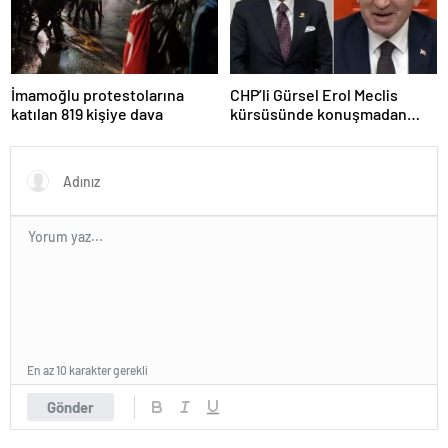
İmamoğlu protestolarına
CHP’li Gürsel Erol Meclis
katılan 819 kişiye dava
kürsüsünde konuşmadan
durdu, Bozdağ’ın tepkisi
güldürdü
En az 10 karakter gerekli
Gönder