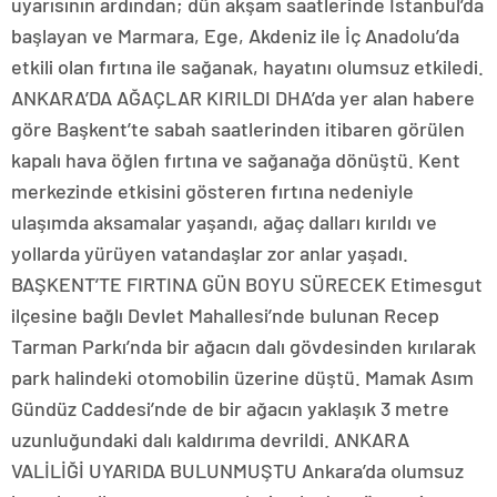
uyarısının ardından; dün akşam saatlerinde İstanbul’da
başlayan ve Marmara, Ege, Akdeniz ile İç Anadolu’da
etkili olan fırtına ile sağanak, hayatını olumsuz etkiledi.
ANKARA’DA AĞAÇLAR KIRILDI DHA’da yer alan habere
göre Başkent’te sabah saatlerinden itibaren görülen
kapalı hava öğlen fırtına ve sağanağa dönüştü. Kent
merkezinde etkisini gösteren fırtına nedeniyle
ulaşımda aksamalar yaşandı, ağaç dalları kırıldı ve
yollarda yürüyen vatandaşlar zor anlar yaşadı.
BAŞKENT’TE FIRTINA GÜN BOYU SÜRECEK Etimesgut
ilçesine bağlı Devlet Mahallesi’nde bulunan Recep
Tarman Parkı’nda bir ağacın dalı gövdesinden kırılarak
park halindeki otomobilin üzerine düştü. Mamak Asım
Gündüz Caddesi’nde de bir ağacın yaklaşık 3 metre
uzunluğundaki dalı kaldırıma devrildi. ANKARA
VALİLİĞİ UYARIDA BULUNMUŞTU Ankara’da olumsuz