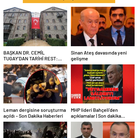
BAŞKAN DR. CEMİL
Sinan Ateş davasında yeni
TUGAY’DAN TARİHİ REST:
gelişme
“İZMİR’İN MALINA
ÇÖKTÜRMEM, HALKIN
HAKKINI KİMSEYE
YEDİRMEM!”
Leman dergisine soruşturma
MHP lideri Bahçeli’den
açıldı – Son Dakika Haberleri
açıklamalar | Son dakika
haberler | Son dakika
haberleri