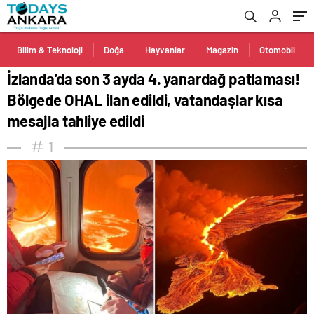
mesajla tahliye edildi
Bilim & Teknoloji
Doğa
Hayvanlar
Magazin
Otomobil
İzlanda’da son 3 ayda 4. yanardağ patlaması!
Bölgede OHAL ilan edildi, vatandaşlar kısa
mesajla tahliye edildi
1