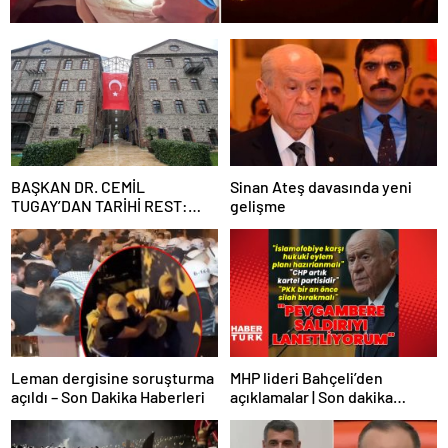
BAŞKAN DR. CEMİL
Sinan Ateş davasında yeni
TUGAY’DAN TARİHİ REST:
gelişme
“İZMİR’İN MALINA
ÇÖKTÜRMEM, HALKIN
HAKKINI KİMSEYE
YEDİRMEM!”
Leman dergisine soruşturma
MHP lideri Bahçeli’den
açıldı – Son Dakika Haberleri
açıklamalar | Son dakika
haberler | Son dakika
haberleri