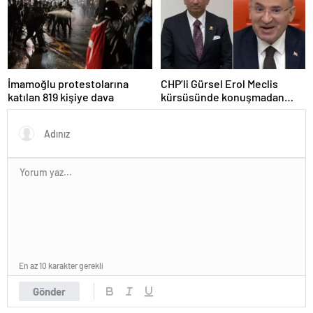
İmamoğlu protestolarına
CHP’li Gürsel Erol Meclis
katılan 819 kişiye dava
kürsüsünde konuşmadan
durdu, Bozdağ’ın tepkisi
güldürdü
En az 10 karakter gerekli
Gönder