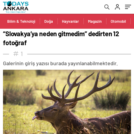
Bilim & Teknoloji
Doğa
Hayvanlar
Magazin
Otomobil
“Slovakya’ya neden gitmedim” dedirten 12
fotoğraf
1
Galerinin giriş yazısı burada yayınlanabilmektedir.