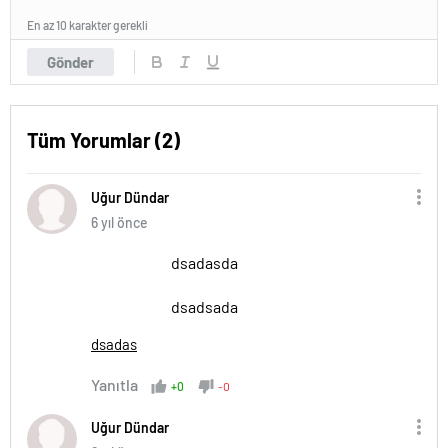
En az 10 karakter gerekli
Gönder
Tüm Yorumlar (2)
Uğur Dündar
6 yıl önce
dsadasda
dsadsada
dsadas
Yanıtla
+0
-0
Uğur Dündar