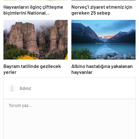
Hayvanların ilginç çiftleşme
Norveç’i ziyaret etmeniz için
biçimlerini National
gereken 25 sebep
Geographic görüntüledi.
Bayram tatilinde gezilecek
Albino hastalığına yakalanan
yerler
hayvanlar