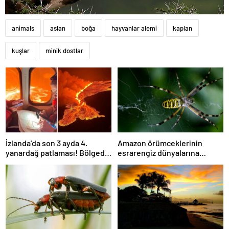
animals
aslan
boğa
hayvanlar alemi
kaplan
kuşlar
minik dostlar
İzlanda’da son 3 ayda 4.
Amazon örümceklerinin
yanardağ patlaması! Bölgede
esrarengiz dünyalarına
OHAL ilan edildi, vatandaşlar
gitmeye hazır olun.
kısa mesajla tahliye edildi