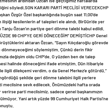
tmesinin ardından Özcan ise geçtiğimiz haftalarda
verdiğini söyledi.SON KARARI PARTİ MECLİSİ VERECEKCHP
şkan Özgür Özel başkanlığında bugün saat 11.00’de
lişiği kesilenlerin af talepleri ele alındı. BirGün’de yer
Tanju Özcan’ın partiye geri dönme talebi kabul edildi.
k.”YÜZDE 99 CHP’YE GERİ DÖNECEĞİM” DEMİŞTİCHP Genel
örüştüklerini aktaran Özcan, “Sayın Kılıçdaroğlu görevde
e dönmeyeceğimi söylemiştim. Çünkü derin fikir
ı’mızla değişim oldu CHP’de. O yüzden ben de talep
mesi halinde döneceğimi ifade etmiştim. Dün itibariyle
e ilgili dilekçemi verdim, o da Genel Merkez’e götürdü.”
ördüğü şekilde geri dönme talebini ilgili yerlere
rti meclisine sevk edilecek. Önümüzdeki hafta orada
 verirse parti meclisimiz, sadece genel başkanımızın
rülmüyor. Yani artık yüzde 99 Cumhuriyet Halk Partisi’ne
konuştu.