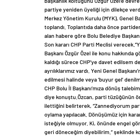
başkanlık koltuğunu Özgür Özel’e devre
partiye yeniden üyeliği için dilekçe 
Merkez Yönetim Kurulu (MYK), Genel Ba
toplandı. Toplantıda daha önce partiden i
alan habere göre Bolu Belediye Başkanı 
Son kararı CHP Parti Meclisi verece
Başkanı Özgür Özel ile konu hakkında g
kaldığı sürece CHP’ye davet edilsem d
ayrılıklarımız vardı. Yeni Genel Başkan
edilmesi halinde veya ‘buyur gel’ denil
CHP Bolu İl Başkanı’mıza dönüş talebiml
diye konuştu.Özcan, parti tüzüğünün öng
ilettiğini belirterek, “Zannediyorum pa
oylama yapılacak. Dönüşümüz için karar
isteğiyle olmuyor. Ki, önünde engel gö
geri döneceğim diyebilirim.” şeklinde 