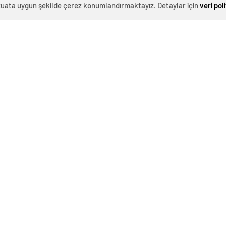
evzuata uygun şekilde çerez konumlandırmaktayız. Detaylar için
veri pol
0
News
Ak Parti’nin geleneksel hale gelen teşkilatla temayül
yoklaması Türkiye genelinde yapıldı. 150 bin civarında
teşkilat üyesi yerel seçimlerde yarışacak belediye
başkan adayları için görüşlerini ortaya koydu.TEMAYÜL
SONUÇLARI BUGÜNKÜ TOPLANTIDA ELE
ALINACAKCumhurbaşkanı ve AK Parti Genel Başkanı
Başkan Recep Tayyip Erdoğan, sonuçları an be an canlı