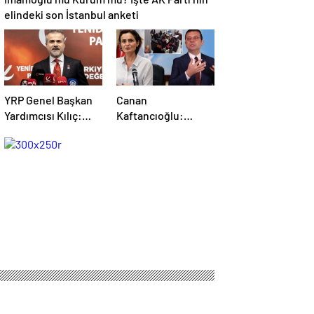
elindeki son İstanbul anketi
YRP Genel Başkan
Canan
Yardımcısı Kılıç:
Kaftancıoğlu:
Erdoğan’ın yeniden
Haberler gerçek
adaylığına hiçbir
dışı, yasal süreç
muhalefet partisi
başlatılacak
evet demeyecektir