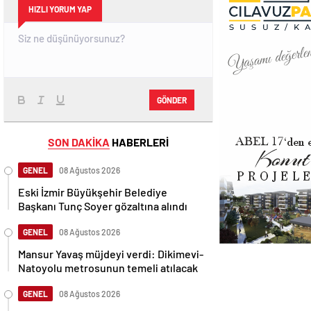
HIZLI YORUM YAP
GÖNDER
SON DAKİKA
HABERLERİ
GENEL
08 Ağustos 2026
Eski İzmir Büyükşehir Belediye
Başkanı Tunç Soyer gözaltına alındı
GENEL
08 Ağustos 2026
Mansur Yavaş müjdeyi verdi: Dikimevi-
Natoyolu metrosunun temeli atılacak
GENEL
08 Ağustos 2026