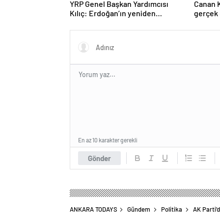
YRP Genel Başkan Yardımcısı
Canan K
Kılıç: Erdoğan’ın yeniden
gerçek 
adaylığına hiçbir muhalefet
başlatı
partisi evet demeyecektir
En az 10 karakter gerekli
Gönder
ANKARA TODAYS
Gündem
Politika
AK Parti’d