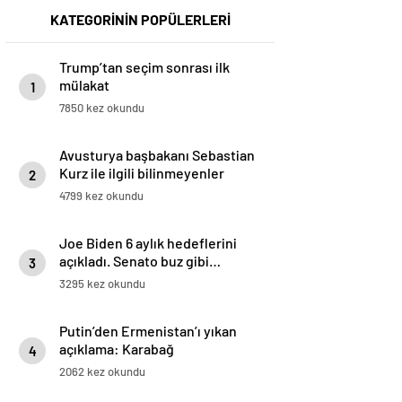
KATEGORİNİN POPÜLERLERİ
Trump’tan seçim sonrası ilk
mülakat
1
7850 kez okundu
Avusturya başbakanı Sebastian
Kurz ile ilgili bilinmeyenler
2
4799 kez okundu
Joe Biden 6 aylık hedeflerini
açıkladı. Senato buz gibi…
3
3295 kez okundu
Putin’den Ermenistan’ı yıkan
açıklama: Karabağ
4
Azerbaycan’ın ayrılmaz bir
2062 kez okundu
parçasıdır!