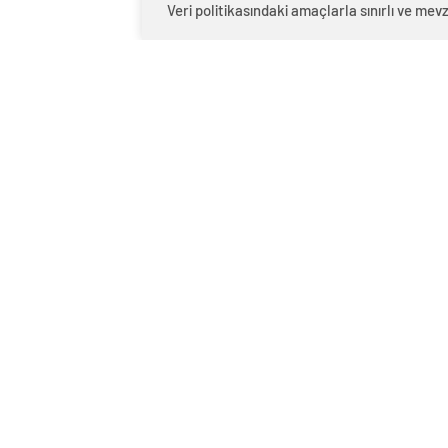
Veri politikasındaki amaçlarla sınırlı ve m
0
BEĞENDİM
ABONE OL