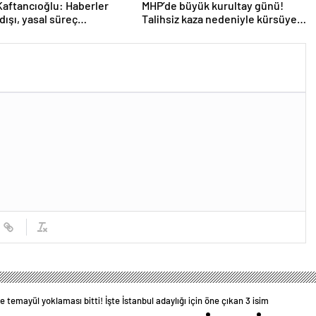
aftancıoğlu: Haberler
MHP’de büyük kurultay günü!
dışı, yasal süreç
Talihsiz kaza nedeniyle kürsüye
lacak
kol askısıyla çıkan Bahçeli,
İmamoğlu’nu hedef aldı
e temayül yoklaması bitti! İşte İstanbul adaylığı için öne çıkan 3 isim