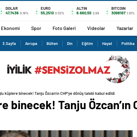
DOLAR
EURO
ALTIN
BITCOIN
47,7436
55,2510
6.660,55
3098167
0.18%
0.32%
2,59
1,10%
Ekonomi
Spor
Foto Galeri
Videolar
Yazarlar
3.Sayfa
Avrupa
Bülten
Din
Eğitim
Hayat
Politika
ğlu küplere binecek! Tanju Özcan’ın CHP’ye dönüş talebi kabul edildi
re binecek! Tanju Özcan’ın