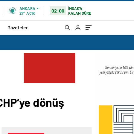
İMSAK'A
ANKARA
02:00
KALAN SÜRE
27°
AÇIK
Gazeteler
 CHP’ye dönüş