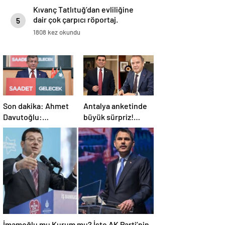
Kıvanç Tatlıtuğ’dan evliliğine
dair çok çarpıcı röportaj.
5
1808 kez okundu
Son dakika: Ahmet
Antalya anketinde
Davutoğlu:
büyük sürpriz!
Anayasanın her
Kimse bu kadar fark
şeyini tartışalım
beklemiyordu
İmamoğlu mu Kurum mu? İşte AK Parti’nin