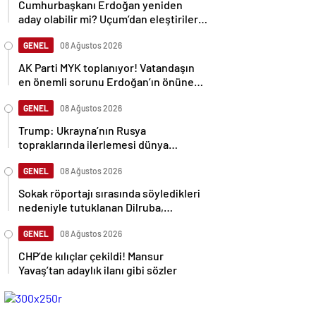
Cumhurbaşkanı Erdoğan yeniden
aday olabilir mi? Uçum’dan eleştirilere
tepki
GENEL
08 Ağustos 2026
AK Parti MYK toplanıyor! Vatandaşın
en önemli sorunu Erdoğan’ın önüne
gelecek
GENEL
08 Ağustos 2026
Trump: Ukrayna’nın Rusya
topraklarında ilerlemesi dünya
savaşına neden olabilir
GENEL
08 Ağustos 2026
Sokak röportajı sırasında söyledikleri
nedeniyle tutuklanan Dilruba,
sessizliğini bozdu
GENEL
08 Ağustos 2026
CHP’de kılıçlar çekildi! Mansur
Yavaş’tan adaylık ilanı gibi sözler