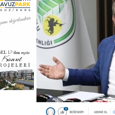
0
BEĞENDİM
ABONE OL