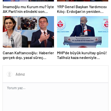
İmamoğlu mu Kurum mu? İşte
YRP Genel Başkan Yardımcısı
AK Parti’nin elindeki son
Kılıç: Erdoğan’ın yeniden
İstanbul anketi
adaylığına hiçbir muhalefet
partisi evet demeyecektir
Canan Kaftancıoğlu: Haberler
MHP’de büyük kurultay günü!
gerçek dışı, yasal süreç
Talihsiz kaza nedeniyle
başlatılacak
kürsüye kol askısıyla çıkan
Bahçeli, İmamoğlu’nu hedef
aldı