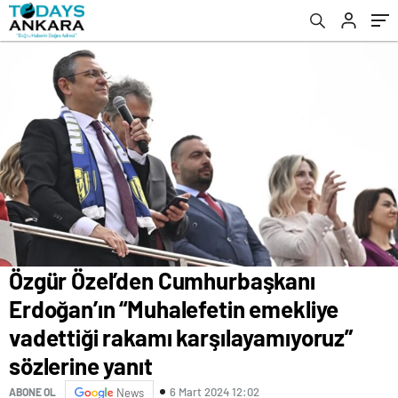
karşılayamıyoruz” sözlerine yanıt
vatandaşla tartıştı
Özgür Özel’den Cumhurbaşkanı
Erdoğan’ın “Muhalefetin emekliye
vadettiği rakamı karşılayamıyoruz”
sözlerine yanıt
6 Mart 2024 12:02
ABONE OL
News