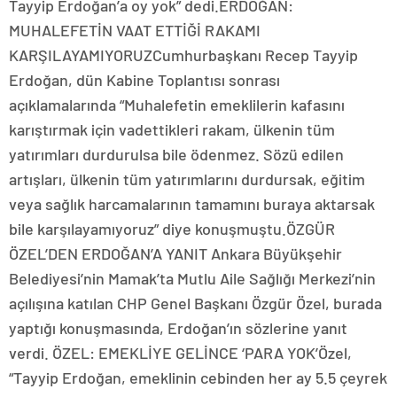
Tayyip Erdoğan’a oy yok” dedi.ERDOĞAN:
MUHALEFETİN VAAT ETTİĞİ RAKAMI
KARŞILAYAMIYORUZCumhurbaşkanı Recep Tayyip
Erdoğan, dün Kabine Toplantısı sonrası
açıklamalarında “Muhalefetin emeklilerin kafasını
karıştırmak için vadettikleri rakam, ülkenin tüm
yatırımları durdurulsa bile ödenmez. Sözü edilen
artışları, ülkenin tüm yatırımlarını durdursak, eğitim
veya sağlık harcamalarının tamamını buraya aktarsak
bile karşılayamıyoruz” diye konuşmuştu.ÖZGÜR
ÖZEL’DEN ERDOĞAN’A YANIT Ankara Büyükşehir
Belediyesi’nin Mamak’ta Mutlu Aile Sağlığı Merkezi’nin
açılışına katılan CHP Genel Başkanı Özgür Özel, burada
yaptığı konuşmasında, Erdoğan’ın sözlerine yanıt
verdi. ÖZEL: EMEKLİYE GELİNCE ‘PARA YOK’Özel,
“Tayyip Erdoğan, emeklinin cebinden her ay 5.5 çeyrek