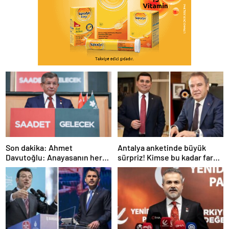
Son dakika: Ahmet
Antalya anketinde büyük
Davutoğlu: Anayasanın her
sürpriz! Kimse bu kadar fark
şeyini tartışalım
beklemiyordu