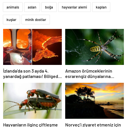
animals
aslan
boğa
hayvanlar alemi
kaplan
kuşlar
minik dostlar
İzlanda’da son 3 ayda 4.
Amazon örümceklerinin
yanardağ patlaması! Bölgede
esrarengiz dünyalarına
OHAL ilan edildi, vatandaşlar
gitmeye hazır olun.
kısa mesajla tahliye edildi
Hayvanların ilginç çiftleşme
Norveç’i ziyaret etmeniz için