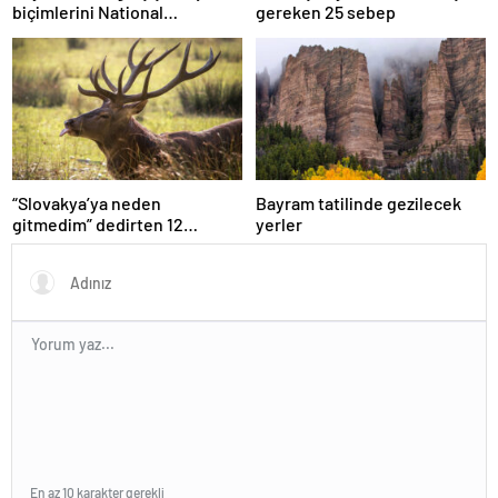
biçimlerini National
gereken 25 sebep
Geographic görüntüledi.
“Slovakya’ya neden
Bayram tatilinde gezilecek
gitmedim” dedirten 12
yerler
fotoğraf
En az 10 karakter gerekli